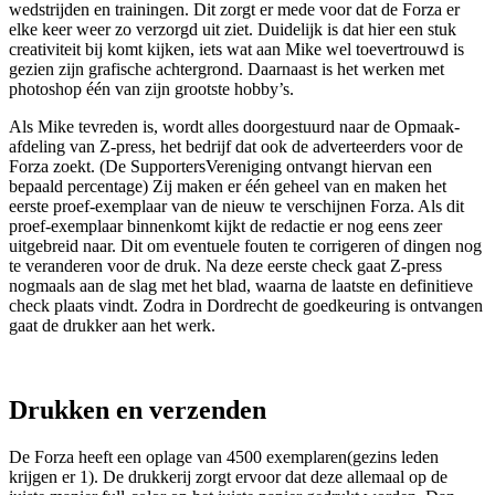
wedstrijden en trainingen. Dit zorgt er mede voor dat de Forza er
elke keer weer zo verzorgd uit ziet. Duidelijk is dat hier een stuk
creativiteit bij komt kijken, iets wat aan Mike wel toevertrouwd is
gezien zijn grafische achtergrond. Daarnaast is het werken met
photoshop één van zijn grootste hobby’s.
Als Mike tevreden is, wordt alles doorgestuurd naar de Opmaak-
afdeling van Z-press, het bedrijf dat ook de adverteerders voor de
Forza zoekt. (De SupportersVereniging ontvangt hiervan een
bepaald percentage) Zij maken er één geheel van en maken het
eerste proef-exemplaar van de nieuw te verschijnen Forza. Als dit
proef-exemplaar binnenkomt kijkt de redactie er nog eens zeer
uitgebreid naar. Dit om eventuele fouten te corrigeren of dingen nog
te veranderen voor de druk. Na deze eerste check gaat Z-press
nogmaals aan de slag met het blad, waarna de laatste en definitieve
check plaats vindt. Zodra in Dordrecht de goedkeuring is ontvangen
gaat de drukker aan het werk.
Drukken en verzenden
De Forza heeft een oplage van 4500 exemplaren(gezins leden
krijgen er 1). De drukkerij zorgt ervoor dat deze allemaal op de