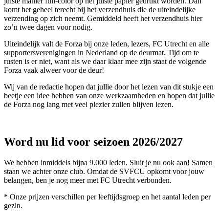
juiste manier full-color op het juiste papier gedrukt worden. Dan
komt het geheel terecht bij het verzendhuis die de uiteindelijke
verzending op zich neemt. Gemiddeld heeft het verzendhuis hier
zo’n twee dagen voor nodig.
Uiteindelijk valt de Forza bij onze leden, lezers, FC Utrecht en alle
supportersverenigingen in Nederland op de deurmat. Tijd om te
rusten is er niet, want als we daar klaar mee zijn staat de volgende
Forza vaak alweer voor de deur!
Wij van de redactie hopen dat jullie door het lezen van dit stukje een
beetje een idee hebben van onze werkzaamheden en hopen dat jullie
de Forza nog lang met veel plezier zullen blijven lezen.
Word nu lid voor seizoen 2026/2027
We hebben inmiddels bijna 9.000 leden. Sluit je nu ook aan! Samen
staan we achter onze club. Omdat de SVFCU opkomt voor jouw
belangen, ben je nog meer met FC Utrecht verbonden.
* Onze prijzen verschillen per leeftijdsgroep en het aantal leden per
gezin.