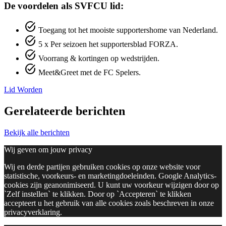
De voordelen als SVFCU lid:
task_alt
Toegang tot het mooiste supportershome van Nederland.
task_alt
5 x Per seizoen het supportersblad FORZA.
task_alt
Voorrang & kortingen op wedstrijden.
task_alt
Meet&Greet met de FC Spelers.
Lid Worden
Gerelateerde berichten
Bekijk alle berichten
Wij geven om jouw privacy
Wij en derde partijen gebruiken cookies op onze website voor
statistische, voorkeurs- en marketingdoeleinden. Google Analytics-
cookies zijn geanonimiseerd. U kunt uw voorkeur wijzigen door op
`Zelf instellen` te klikken. Door op `Accepteren` te klikken
accepteert u het gebruik van alle cookies zoals beschreven in onze
privacyverklaring.