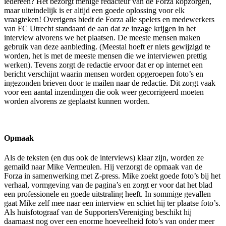
iedereen? Het bezorgt menige redacteur van de Forza kopzorgen,
maar uiteindelijk is er altijd een goede oplossing voor elk
vraagteken! Overigens biedt de Forza alle spelers en medewerkers
van FC Utrecht standaard de aan dat ze inzage krijgen in het
interview alvorens we het plaatsen. De meeste mensen maken
gebruik van deze aanbieding. (Meestal hoeft er niets gewijzigd te
worden, het is met de meeste mensen die we interviewen prettig
werken). Tevens zorgt de redactie ervoor dat er op internet een
bericht verschijnt waarin mensen worden opgeroepen foto’s en
ingezonden brieven door te mailen naar de redactie. Dit zorgt vaak
voor een aantal inzendingen die ook weer gecorrigeerd moeten
worden alvorens ze geplaatst kunnen worden.
Opmaak
Als de teksten (en dus ook de interviews) klaar zijn, worden ze
gemaild naar Mike Vermeulen. Hij verzorgt de opmaak van de
Forza in samenwerking met Z-press. Mike zoekt goede foto’s bij het
verhaal, vormgeving van de pagina’s en zorgt er voor dat het blad
een professionele en goede uitstraling heeft. In sommige gevallen
gaat Mike zelf mee naar een interview en schiet hij ter plaatse foto’s.
Als huisfotograaf van de SupportersVereniging beschikt hij
daarnaast nog over een enorme hoeveelheid foto’s van onder meer